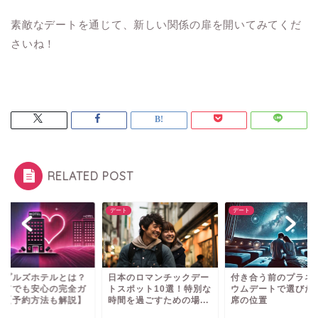
素敵なデートを通じて、新しい関係の扉を開いてみてくだ
さいね！
RELATED POST
ト
デート
デート
ップルズホテルとは？
日本のロマンチックデー
付き合う前のプラネ
めてでも安心の完全ガ
トスポット10選！特別な
ウムデートで選びた
ド【予約方法も解説】
時間を過ごすための場...
席の位置