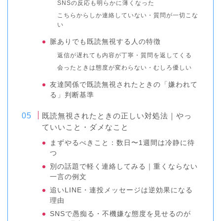
SNSの反応も明らかに薄くなった
こちらからしか連絡していない・質問が一切こな
い
脈ありでも既読無視する人の特徴
返信が遅れても内容が丁寧・質問を返してくる
会ったときは態度が変わらない・むしろ優しい
友達関係で既読無視されたときの「嫌われて
る」判断基準
既読無視されたときの正しい対処法｜やっ
ていいこと・ダメなこと
まずやるべきこと：数日〜1週間は冷静に待
つ
別の話題で軽く連絡してみる｜重くならない
一言の例文
追いLINE・連投メッセージは逆効果になる
理由
SNSで愚痴る・不機嫌な態度を見せるのが