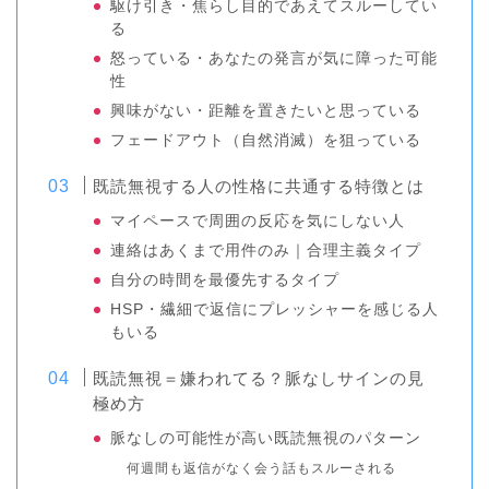
駆け引き・焦らし目的であえてスルーしてい
る
怒っている・あなたの発言が気に障った可能
性
興味がない・距離を置きたいと思っている
フェードアウト（自然消滅）を狙っている
既読無視する人の性格に共通する特徴とは
マイペースで周囲の反応を気にしない人
連絡はあくまで用件のみ｜合理主義タイプ
自分の時間を最優先するタイプ
HSP・繊細で返信にプレッシャーを感じる人
もいる
既読無視＝嫌われてる？脈なしサインの見
極め方
脈なしの可能性が高い既読無視のパターン
何週間も返信がなく会う話もスルーされる