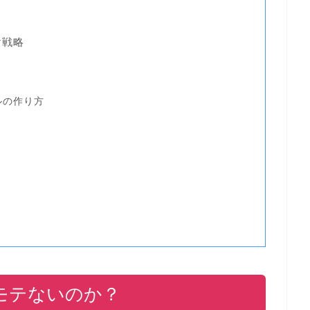
け戦略
ルの作り方
ト
モテないのか？