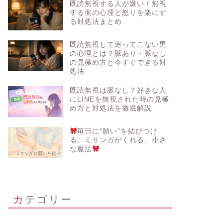
既読無視する人が嫌い！無視
する側の心理と怒りを楽にす
る対処法まとめ
既読無視して追ってこない男
の心理とは？脈あり・脈なし
の見極め方と今すぐできる対
処法
既読無視は脈なし？好きな人
にLINEを無視された時の見極
め方と対処法を徹底解説
毎日に“願い”を結びつけ
る。ミサンガがくれる、小さ
な魔法
カテゴリー