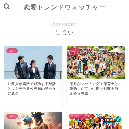
恋愛トレンドウォッチャー
― CATEGORY ―
出会い
出会い
出会い
公務員が婚活で成功する秘訣
意外なマッチング：保育士と
とは？モテる公務員の意外な
消防士が互いに良い影響を与
共通点
え合う理由
出会い
マッチングアプリ